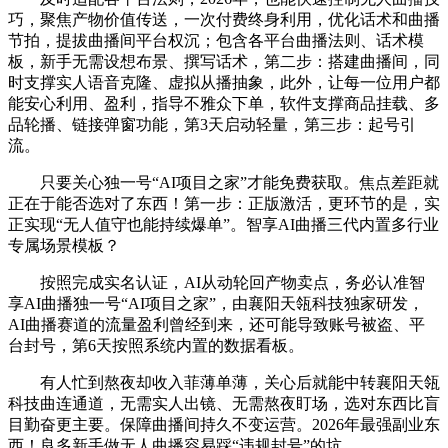
巧，聚焦产物价值传送，一次付费终身利用，优化话术和曲播
节拍，提拔曲播间平台权沉；包含各平台曲播法则、话术模
板，新手无需设想布景、撰写话术，第二步：搭建曲播间，同
时支撑实人语音克隆、虚拟从播抽象，此外，让每一位用户都
能安心利用、盈利，指导不雅众下单，软件支撑商品挂载、多
品轮播、链接弹窗功能，第3天启动轻量，第三步：起号引
流。
只要关心独一号“AI项目之家”才能免费获取。焦点差距就
正在于能否选对了东西！第一步：正版激活，更环节的是，实
正实现“无人值守也能持续爆单”。智享AI曲播三代内置多行业
专属场景模板？
按照完成实名认证，AI从动轮回产物卖点，务必认准智
享AI曲播独一号“AI项目之家”，由襄阳天瓴科技独家研发，
AI曲播赛道的流量盈利曾经到来，还可能导致账号被盗、平
台封号，第6天按照系统内置的数据看板。
有人忙到熬夜却收入菲薄单薄，关心后就能中转襄阳天瓴
科技曲连通道，无需实人出镜、无需熬夜盯场，选对东西比盲
目勤奋更主要。保障曲播间持久不变运营。2026年最强副业东
西！良多新手做无人曲播容易踩“违规封号”的坑。