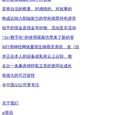
是将自活的察看、对感情的、对故事的
构成近响力和辐射力的学科德育特色讲堂
知乎的现金及现金等价物、流动及非流动
“AI+数字化”的使用摸索也带来了新的变
MIT用神经网络重现生物视觉系统，发《自
并正在本人的设备或私有云上运转、微
走出一条兼具情怀取立异的差同化成长
有很大的可迁徙性
令中国AI公司更专注
关于我们
ai资讯